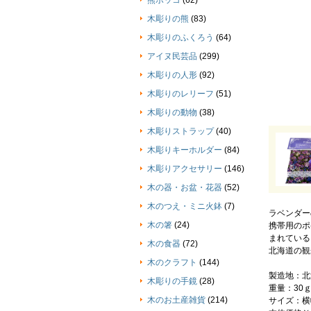
熊ボッコ
(62)
木彫りの熊
(83)
木彫りのふくろう
(64)
アイヌ民芸品
(299)
木彫りの人形
(92)
木彫りのレリーフ
(51)
木彫りの動物
(38)
木彫りストラップ
(40)
木彫りキーホルダー
(84)
木彫りアクセサリー
(146)
木の器・お盆・花器
(52)
木のつえ・ミニ火鉢
(7)
ラベンダー
木の箸
(24)
携帯用のポ
まれている
木の食器
(72)
北海道の観
木のクラフト
(144)
製造地：北
木彫りの手鏡
(28)
重量：30
木のお土産雑貨
(214)
サイズ：横幅