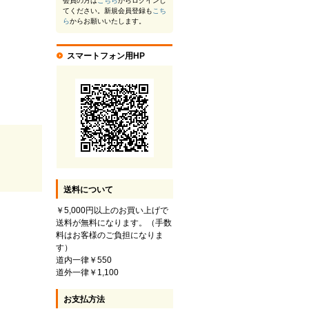
会員の方は
こちら
からログインし
てください。新規会員登録も
こち
ら
からお願いいたします。
スマートフォン用HP
送料について
￥5,000円以上のお買い上げで
送料が無料になります。（手数
料はお客様のご負担になりま
す）
道内一律￥550
道外一律￥1,100
お支払方法