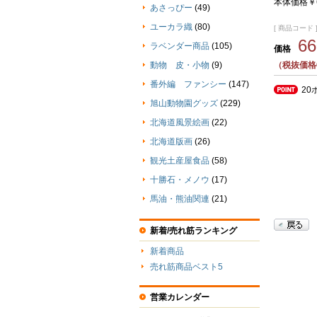
本体価格￥
あさっぴー
(49)
ユーカラ織
(80)
[ 商品コード ] 
6
ラベンダー商品
(105)
価格
（税抜価格
動物 皮・小物
(9)
番外編 ファンシー
(147)
20
旭山動物園グッズ
(229)
北海道風景絵画
(22)
北海道版画
(26)
観光土産屋食品
(58)
十勝石・メノウ
(17)
馬油・熊油関連
(21)
新着/売れ筋ランキング
新着商品
売れ筋商品ベスト5
営業カレンダー