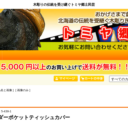
木彫りの伝統を受け継ぐトミヤ郷土民芸
品名と画像 ] [ 画像のみ ]
5-439-1
ダーポケットティッシュカバー