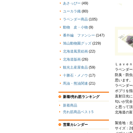
あさっぴー
(49)
ユーカラ織
(80)
ラベンダー商品
(105)
動物 皮・小物
(9)
番外編 ファンシー
(147)
旭山動物園グッズ
(229)
北海道風景絵画
(22)
北海道版画
(26)
Ｌａｖｅｎ
観光土産屋食品
(59)
ラベンダー
防臭・防虫
十勝石・メノウ
(17)
思います。
馬油・熊油関連
(21)
ラベンダー
ポプリを指
直射日光に
新着/売れ筋ランキング
匂いが完全
新着商品
と思って頂
売れ筋商品ベスト5
北海道の富
製造地：北
営業カレンダー
サイズ：2