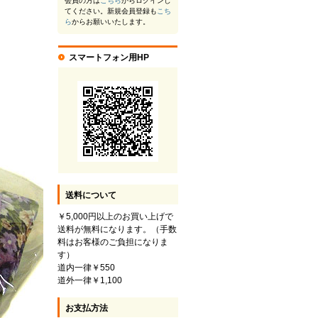
会員の方は
こちら
からログインし
てください。新規会員登録も
こち
ら
からお願いいたします。
スマートフォン用HP
送料について
￥5,000円以上のお買い上げで
送料が無料になります。（手数
料はお客様のご負担になりま
す）
道内一律￥550
道外一律￥1,100
お支払方法