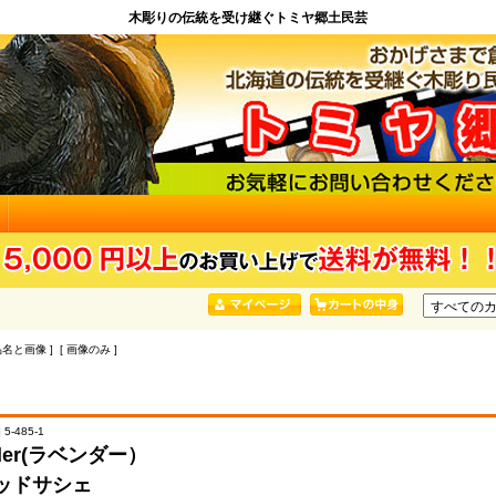
木彫りの伝統を受け継ぐトミヤ郷土民芸
品名と画像 ] [ 画像のみ ]
5-485-1
nder(ラベンダー）
ッドサシェ