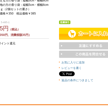
える方の香り袋：縦幅5cm・横幅6cm
の香り袋：縦幅5cm・横幅6cm
0ｇ（2個セットの重さ）
価格￥350 税込価格￥385
5-485-1
85円
（税込）
350円、消費税額35円）
ポイント還元
お気に入りに追加
レビューを書く
返品の条件につきまして