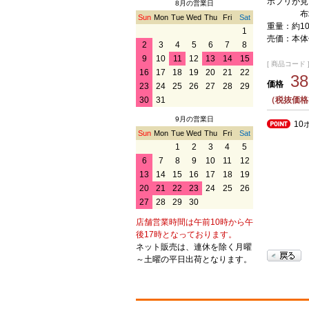
ポプリが見
8月の営業日
布地の方
Sun
Mon
Tue
Wed
Thu
Fri
Sat
重量：約1
1
売価：本体
2
3
4
5
6
7
8
9
10
11
12
13
14
15
[ 商品コード ] 
16
17
18
19
20
21
22
3
価格
23
24
25
26
27
28
29
（税抜価格
30
31
9月の営業日
10
Sun
Mon
Tue
Wed
Thu
Fri
Sat
1
2
3
4
5
6
7
8
9
10
11
12
13
14
15
16
17
18
19
20
21
22
23
24
25
26
27
28
29
30
店舗営業時間は午前10時から午
後17時となっております。
ネット販売は、連休を除く月曜
～土曜の平日出荷となります。