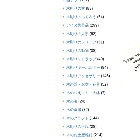
熊ボッコ
(62)
木彫りの熊
(83)
木彫りのふくろう
(64)
アイヌ民芸品
(299)
木彫りの人形
(92)
木彫りのレリーフ
(51)
木彫りの動物
(38)
木彫りストラップ
(40)
木彫りキーホルダー
(84)
木彫りアクセサリー
(146)
木の器・お盆・花器
(52)
木のつえ・ミニ火鉢
(7)
木の箸
(24)
木の食器
(72)
木のクラフト
(144)
木彫りの手鏡
(28)
木のお土産雑貨
(214)