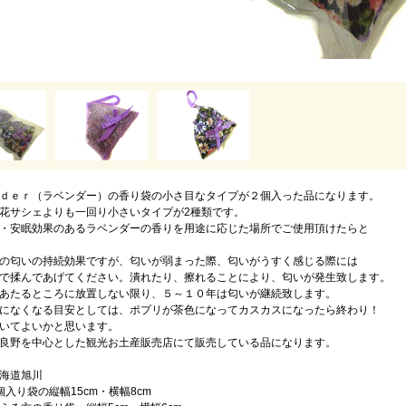
ｄｅｒ（ラベンダー）の香り袋の小さ目なタイプが２個入った品になります。
花サシェよりも一回り小さいタイプが2種類です。
・安眠効果のあるラベンダーの香りを用途に応じた場所でご使用頂けたらと
の匂いの持続効果ですが、匂いが弱まった際、匂いがうすく感じる際には
で揉んであげてください。潰れたり、擦れることにより、匂いが発生致します。
あたるところに放置しない限り、５～１０年は匂いが継続致します。
になくなる目安としては、ポプリが茶色になってカスカスになったら終わり！
いてよいかと思います。
良野を中心とした観光お土産販売店にて販売している品になります。
海道旭川
個入り袋の縦幅15cm・横幅8cm