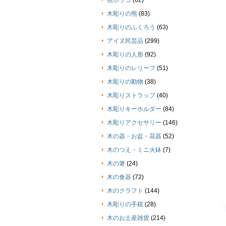
熊ボッコ
(62)
木彫りの熊
(83)
木彫りのふくろう
(63)
アイヌ民芸品
(299)
木彫りの人形
(92)
木彫りのレリーフ
(51)
木彫りの動物
(38)
木彫りストラップ
(40)
木彫りキーホルダー
(84)
木彫りアクセサリー
(146)
木の器・お盆・花器
(52)
木のつえ・ミニ火鉢
(7)
木の箸
(24)
木の食器
(72)
木のクラフト
(144)
木彫りの手鏡
(28)
木のお土産雑貨
(214)