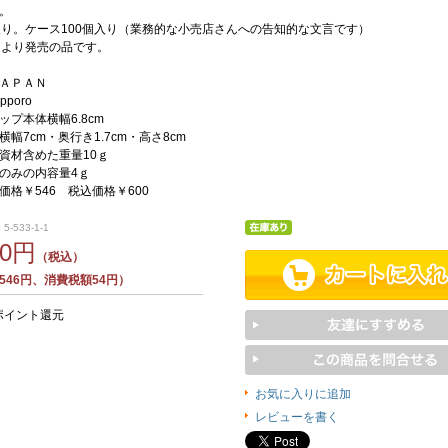
。
入り。ケース100個入り（業務的な小売店さんへの告知的な文言です）
月より発売の品です。
ＡＰＡＮ
poro
ップ本体横幅6.8cm
幅7cm・奥行き1.7cm・高さ8cm
資材含めた重量10ｇ
のみの内容量4ｇ
価格￥546 税込価格￥600
5-533-1-1
00円
（税込）
546円、消費税額54円）
ポイント還元
お気に入りに追加
レビューを書く