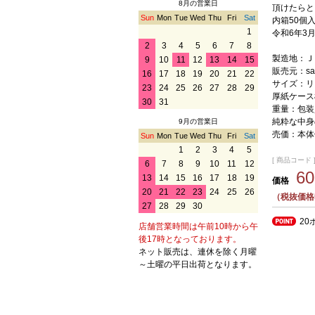
8月の営業日
頂けたらと
Sun
Mon
Tue
Wed
Thu
Fri
Sat
内箱50個
1
令和6年3
2
3
4
5
6
7
8
製造地：Ｊ
9
10
11
12
13
14
15
販売元：sap
16
17
18
19
20
21
22
サイズ：リ
23
24
25
26
27
28
29
厚紙ケース横
30
31
重量：包装
純粋な中身
9月の営業日
売価：本体
Sun
Mon
Tue
Wed
Thu
Fri
Sat
1
2
3
4
5
[ 商品コード ] 
6
7
8
9
10
11
12
6
13
14
15
16
17
18
19
価格
20
21
22
23
24
25
26
（税抜価格
27
28
29
30
20
店舗営業時間は午前10時から午
後17時となっております。
ネット販売は、連休を除く月曜
～土曜の平日出荷となります。