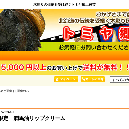
木彫りの伝統を受け継ぐトミヤ郷土民芸
品名と画像 ] [ 画像のみ ]
5-533-1-1
限定 潤馬油リップクリーム