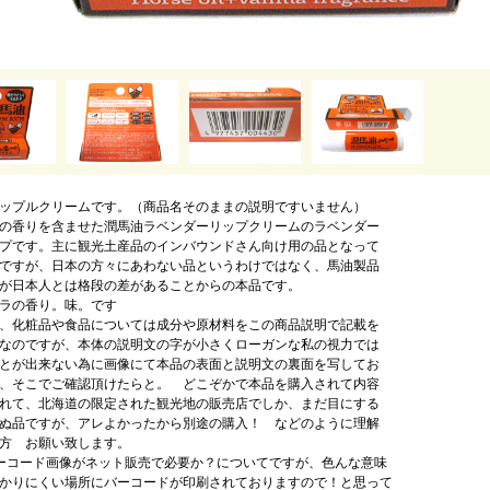
ップルクリームです。（商品名そのままの説明ですいません）
の香りを含ませた潤馬油ラベンダーリップクリームのラベンダー
プです。主に観光土産品のインバウンドさん向け用の品となって
ですが、日本の方々にあわない品というわけではなく、馬油製品
が日本人とは格段の差があることからの本品です。
ラの香り。味。です
、化粧品や食品については成分や原材料をこの商品説明で記載を
なのですが、本体の説明文の字が小さくローガンな私の視力では
とが出来ない為に画像にて本品の表面と説明文の裏面を写してお
、そこでご確認頂けたらと。 どこぞかで本品を購入されて内容
れて、北海道の限定された観光地の販売店でしか、まだ目にする
ぬ品ですが、アレよかったから別途の購入！ などのように理解
方 お願い致します。
ーコード画像がネット販売で必要か？についてですが、色んな意味
かりにくい場所にバーコードが印刷されておりますので！と思って