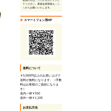
会員の方は
こちら
からログインし
てください。新規会員登録も
こち
ら
からお願いいたします。
スマートフォン用HP
送料について
￥5,000円以上のお買い上げで
送料が無料になります。（手数
料はお客様のご負担になりま
す）
道内一律￥550
道外一律￥1,100
お支払方法