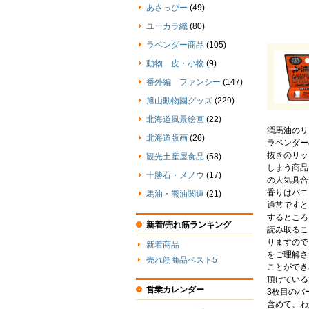
あさっぴー
(49)
ユーカラ織
(80)
ラベンダー商品
(105)
動物 皮・小物
(9)
番外編 ファンシー
(147)
旭山動物園グッズ
(229)
北海道風景絵画
(22)
潤馬油のリ
北海道版画
(26)
ラベンダー
抜きのリッ
観光土産屋食品
(58)
しまう商品
十勝石・メノウ
(17)
の人気具合
香りはバニ
馬油・熊油関連
(21)
通常ですと
するところ
新着/売れ筋ランキング
読み取るこ
りますので
新着商品
をご理解さ
売れ筋商品ベスト5
ことができ
頂けている
営業カレンダー
3枚目のバ
含めて、わ