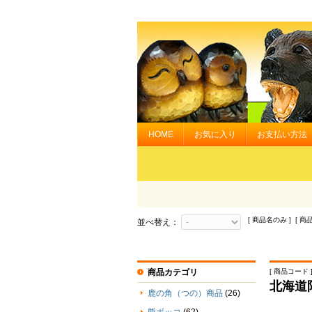
HOME
お気に入り
お支払い方法
[ 商品名のみ ] [ 商
並べ替え：
商品カテゴリ
[ 商品コード ] 
北海道
鹿の角（つの）商品
(26)