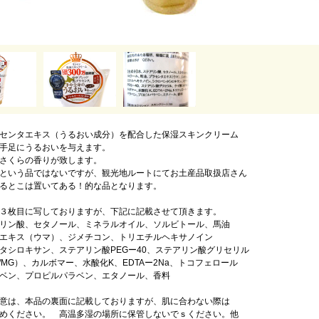
センタエキス（うるおい成分）を配合した保湿スキンクリーム
手足にうるおいを与えます。
さくらの香りが致します。
という品ではないですが、観光地ルートにてお土産品取扱店さん
るとこは置いてある！的な品となります。
３枚目に写しておりますが、下記に記載させて頂きます。
リン酸、セタノール、ミネラルオイル、ソルビトール、馬油
エキス（ウマ）、ジメチコン、トリエチルヘキサノイン
タシロキサン、ステアリン酸PEGー40、ステアリン酸グリセリル
I/MG）、カルボマー、水酸化K、EDTAー2Na、トコフェロール
ベン、プロピルパラベン、エタノール、香料
意は、本品の裏面に記載しておりますが、肌に合わない際は
めください。 高温多湿の場所に保管しないでｓください。他