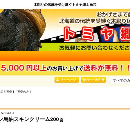
木彫りの伝統を受け継ぐトミヤ郷土民芸
品名と画像 ] [ 画像のみ ]
5-534-1-1
ン馬油スキンクリーム200ｇ