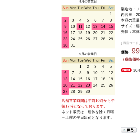
8月の営業日
Sun
Mon
Tue
Wed
Thu
Fri
Sat
製造地：Ｊ
1
内容量：20
本品の重量
2
3
4
5
6
7
8
サイズ；縦幅
9
10
11
12
13
14
15
売価：本体
16
17
18
19
20
21
22
23
24
25
26
27
28
29
[ 商品コード ] 
30
31
9
価格
9月の営業日
（税抜価格
Sun
Mon
Tue
Wed
Thu
Fri
Sat
1
2
3
4
5
30
6
7
8
9
10
11
12
13
14
15
16
17
18
19
20
21
22
23
24
25
26
27
28
29
30
店舗営業時間は午前10時から午
後17時となっております。
ネット販売は、連休を除く月曜
～土曜の平日出荷となります。