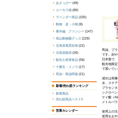
あさっぴー
(49)
ユーカラ織
(80)
ラベンダー商品
(105)
動物 皮・小物
(9)
番外編 ファンシー
(147)
旭山動物園グッズ
(229)
北海道風景絵画
(22)
馬油、プラ
北海道版画
(26)
です。顔や
日本製で、
観光土産屋食品
(58)
観光地限定
十勝石・メノウ
(17)
で置いてい
馬油・熊油関連
(21)
成分は画像
水、ステア
新着/売れ筋ランキング
プラセンタ
シクロペン
新着商品
ケイ酸（A
売れ筋商品ベスト5
メトルパラ
営業カレンダー
使用上の注
使用をおや