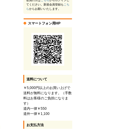
会員の方は
こちら
からログインし
てください。新規会員登録も
こち
ら
からお願いいたします。
スマートフォン用HP
送料について
￥5,000円以上のお買い上げで
送料が無料になります。（手数
料はお客様のご負担になりま
す）
道内一律￥550
道外一律￥1,100
お支払方法