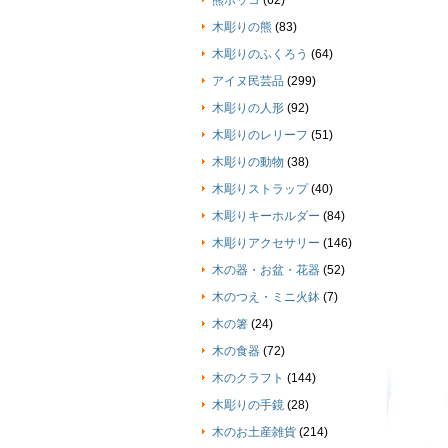
熊ボッコ
(62)
木彫りの熊
(83)
木彫りのふくろう
(64)
アイヌ民芸品
(299)
木彫りの人形
(92)
木彫りのレリーフ
(51)
木彫りの動物
(38)
木彫りストラップ
(40)
木彫りキーホルダー
(84)
木彫りアクセサリー
(146)
木の器・お盆・花器
(52)
木のつえ・ミニ火鉢
(7)
木の箸
(24)
木の食器
(72)
木のクラフト
(144)
木彫りの手鏡
(28)
木のお土産雑貨
(214)