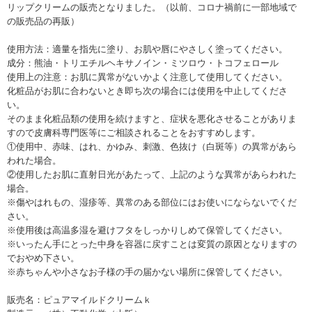
リップクリームの販売となりました。（以前、コロナ禍前に一部地域で
の販売品の再販）
使用方法：適量を指先に塗り、お肌や唇にやさしく塗ってください。
成分：熊油・トリエチルヘキサノイン・ミツロウ・トコフェロール
使用上の注意：お肌に異常がないかよく注意して使用してください。
化粧品がお肌に合わないとき即ち次の場合には使用を中止してくださ
い。
そのまま化粧品類の使用を続けますと、症状を悪化させることがありま
すので皮膚科専門医等にご相談されることをおすすめします。
①使用中、赤味、はれ、かゆみ、刺激、色抜け（白斑等）の異常があら
われた場合。
②使用したお肌に直射日光があたって、上記のような異常があらわれた
場合。
※傷やはれもの、湿疹等、異常のある部位にはお使いにならないでくだ
さい。
※使用後は高温多湿を避けフタをしっかりしめて保管してください。
※いったん手にとった中身を容器に戻すことは変質の原因となりますの
でおやめ下さい。
※赤ちゃんや小さなお子様の手の届かない場所に保管してください。
販売名：ピュアマイルドクリームｋ