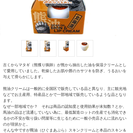
古くからマタギ（熊獲り猟師）が熊から抽出した油を保湿クリームとし
て愛用していました。乾燥したお肌や唇のカサツキを防ぎ、うるおいを
与えて滑らかにします。
熊油クリームは一般的に全国区で販売している品と異なり、主に観光地
などでお土産用、特産品とかで一部地域で販売しているような品となり
ます。
なぜ一部地域でか？ それは商品の認知度と使用効果が未知数？とか、
馬油の品ほど流通していない為に、最低製造ロットの生産でも消化でき
るかの不安が取り扱い問屋等に生じるために一般小売店さんに流れない
のが現状かと。
そんな中ですが羆油（ひぐまあぶら）スキンクリームと本品のスキン＆