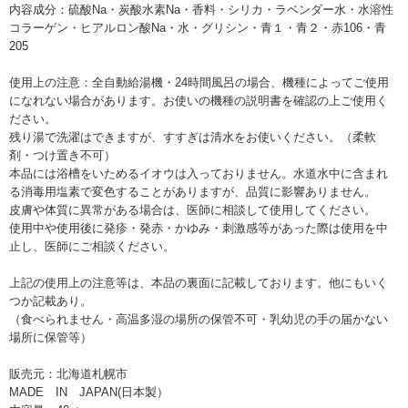
内容成分：硫酸Na・炭酸水素Na・香料・シリカ・ラベンダー水・水溶性
コラーゲン・ヒアルロン酸Na・水・グリシン・青１・青２・赤106・青
205
使用上の注意：全自動給湯機・24時間風呂の場合、機種によってご使用
になれない場合があります。お使いの機種の説明書を確認の上ご使用く
ださい。
残り湯で洗濯はできますが、すすぎは清水をお使いください。（柔軟
剤・つけ置き不可）
本品には浴槽をいためるイオウは入っておりません。水道水中に含まれ
る消毒用塩素で変色することがありますが、品質に影響ありません。
皮膚や体質に異常がある場合は、医師に相談して使用してください。
使用中や使用後に発疹・発赤・かゆみ・刺激感等があった際は使用を中
止し、医師にご相談ください。
上記の使用上の注意等は、本品の裏面に記載しております。他にもいく
つか記載あり。
（食べられません・高温多湿の場所の保管不可・乳幼児の手の届かない
場所に保管等）
販売元：北海道札幌市
MADE IN JAPAN(日本製）