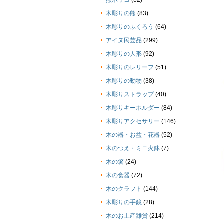
熊ボッコ
(62)
木彫りの熊
(83)
木彫りのふくろう
(64)
アイヌ民芸品
(299)
木彫りの人形
(92)
木彫りのレリーフ
(51)
木彫りの動物
(38)
木彫りストラップ
(40)
木彫りキーホルダー
(84)
木彫りアクセサリー
(146)
木の器・お盆・花器
(52)
木のつえ・ミニ火鉢
(7)
木の箸
(24)
木の食器
(72)
木のクラフト
(144)
木彫りの手鏡
(28)
木のお土産雑貨
(214)