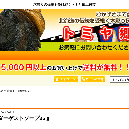
木彫りの伝統を受け継ぐトミヤ郷土民芸
品名と画像 ] [ 画像のみ ]
5-565-1-1
ダーゲストソープ35ｇ