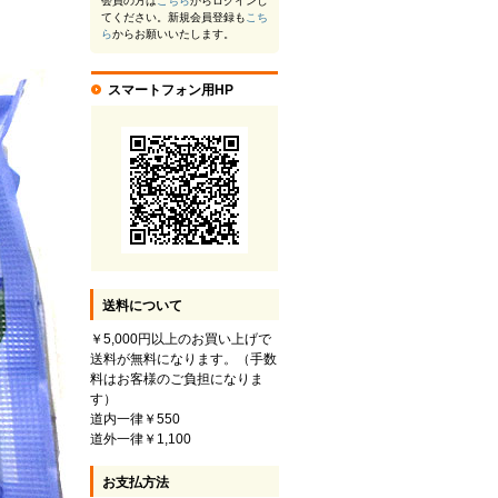
会員の方は
こちら
からログインし
てください。新規会員登録も
こち
ら
からお願いいたします。
スマートフォン用HP
送料について
￥5,000円以上のお買い上げで
送料が無料になります。（手数
料はお客様のご負担になりま
す）
道内一律￥550
道外一律￥1,100
お支払方法