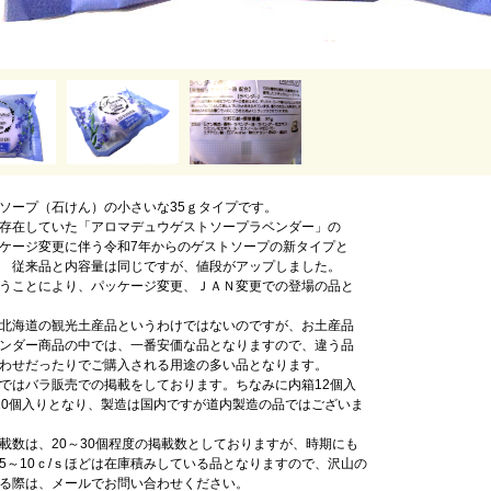
ソープ（石けん）の小さいな35ｇタイプです。
存在していた「アロマデュウゲストソープラベンダー」の
ケージ変更に伴う令和7年からのゲストソープの新タイプと
 従来品と内容量は同じですが、値段がアップしました。
うことにより、パッケージ変更、ＪＡＮ変更での登場の品と
北海道の観光土産品というわけではないのですが、お土産品
ンダー商品の中では、一番安価な品となりますので、違う品
わせだったりでご購入される用途の多い品となります。
ではバラ販売での掲載をしております。ちなみに内箱12個入
20個入りとなり、製造は国内ですが道内製造の品ではございま
載数は、20～30個程度の掲載数としておりますが、時期にも
5～10ｃ/ｓほどは在庫積みしている品となりますので、沢山の
る際は、メールでお問い合わせください。