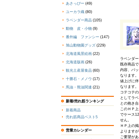
あさっぴー
(49)
ユーカラ織
(80)
ラベンダー商品
(105)
動物 皮・小物
(9)
番外編 ファンシー
(147)
旭山動物園グッズ
(229)
北海道風景絵画
(22)
ラベンダー
北海道版画
(26)
既存商品で
内容、パッ
観光土産屋食品
(60)
なります。
十勝石・メノウ
(17)
値上げに伴
なります。
馬油・熊油関連
(21)
コテコテの
としてラベ
新着/売れ筋ランキング
との抱き合
このＨＰ上
新着商品
でケース1
売れ筋商品ベスト5
せん。
ＨＰ上の掲
営業カレンダー
よりますが
ご要望があ