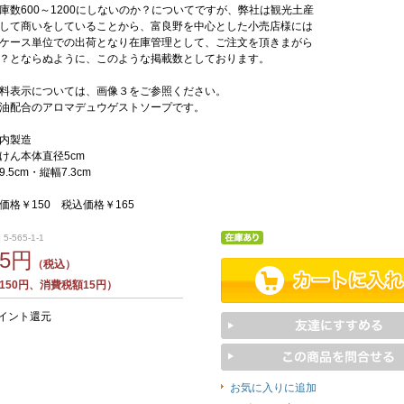
庫数600～1200にしないのか？についてですが、弊社は観光土産
して商いをしていることから、富良野を中心とした小売店様には
ケース単位での出荷となり在庫管理として、ご注文を頂きまがら
？とならぬように、このような掲載数としております。
料表示については、画像３をご参照ください。
油配合のアロマデュウゲストソープです。
内製造
けん本体直径5cm
.5cm・縦幅7.3cm
ｇ
価格￥150 税込価格￥165
5-565-1-1
65円
（税込）
150円、消費税額15円）
ポイント還元
お気に入りに追加