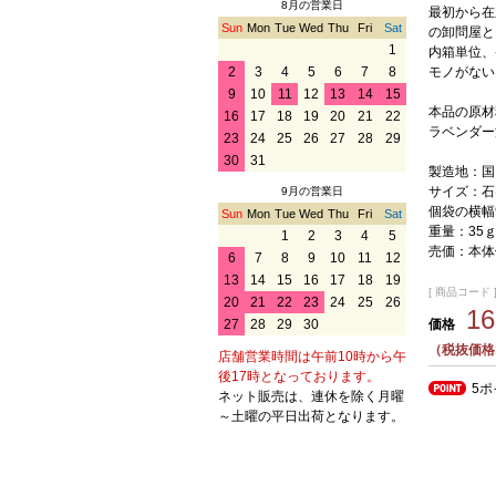
8月の営業日
最初から在
Sun
Mon
Tue
Wed
Thu
Fri
Sat
の卸問屋と
1
内箱単位、
モノがない
2
3
4
5
6
7
8
9
10
11
12
13
14
15
本品の原材
16
17
18
19
20
21
22
ラベンダー
23
24
25
26
27
28
29
30
31
製造地：国
サイズ：石
9月の営業日
個袋の横幅9
Sun
Mon
Tue
Wed
Thu
Fri
Sat
重量：35
1
2
3
4
5
売価：本体
6
7
8
9
10
11
12
13
14
15
16
17
18
19
[ 商品コード ] 
20
21
22
23
24
25
26
1
価格
27
28
29
30
（税抜価格
店舗営業時間は午前10時から午
後17時となっております。
5
ネット販売は、連休を除く月曜
～土曜の平日出荷となります。