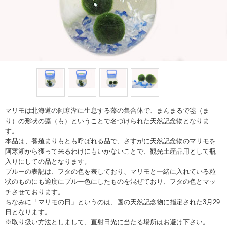
マリモは北海道の阿寒湖に生息する藻の集合体で、まんまるで毬（ま
り）の形状の藻（も）ということで名づけられた天然記念物となりま
す。
本品は、養殖まりもとも呼ばれる品で、さすがに天然記念物のマリモを
阿寒湖から獲って来るわけにもいかないことで、観光土産品用として瓶
入りにしての品となります。
ブルーの表記は、フタの色を表しており、マリモと一緒に入れている粒
状のものにも適度にブルー色にしたものを混ぜており、フタの色とマッ
チさせております。
ちなみに「マリモの日」というのは、国の天然記念物に指定された3月29
日となります。
※取り扱い方法としまして、直射日光に当たる場所はお避け下さい。