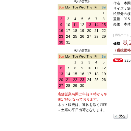
8月の営業日
作者：本間
Sun
Mon
Tue
Wed
Thu
Fri
Sat
サイズ：額横
1
絵部分の横幅
重量：915
2
3
4
5
6
7
8
売価：本体価
9
10
11
12
13
14
15
16
17
18
19
20
21
22
[ 商品コード ] 
23
24
25
26
27
28
29
8
30
31
価格
（税抜価格7
9月の営業日
Sun
Mon
Tue
Wed
Thu
Fri
Sat
22
1
2
3
4
5
6
7
8
9
10
11
12
13
14
15
16
17
18
19
20
21
22
23
24
25
26
27
28
29
30
店舗営業時間は午前10時から午
後17時となっております。
ネット販売は、連休を除く月曜
～土曜の平日出荷となります。