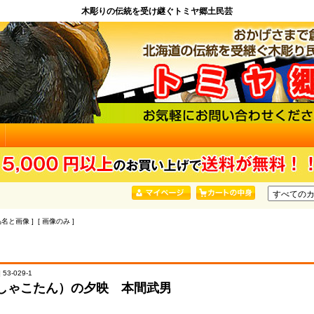
木彫りの伝統を受け継ぐトミヤ郷土民芸
品名と画像 ] [ 画像のみ ]
53-029-1
しゃこたん）の夕映 本間武男