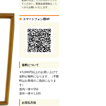
会員の方は
こちら
からログインし
てください。新規会員登録も
こち
ら
からお願いいたします。
スマートフォン用HP
送料について
￥5,000円以上のお買い上げで
送料が無料になります。（手数
料はお客様のご負担になりま
す）
道内一律￥550
道外一律￥1,100
お支払方法