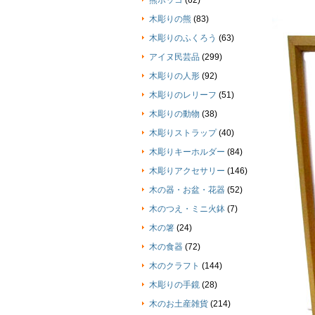
熊ボッコ
(62)
木彫りの熊
(83)
木彫りのふくろう
(63)
アイヌ民芸品
(299)
木彫りの人形
(92)
木彫りのレリーフ
(51)
木彫りの動物
(38)
木彫りストラップ
(40)
木彫りキーホルダー
(84)
木彫りアクセサリー
(146)
木の器・お盆・花器
(52)
木のつえ・ミニ火鉢
(7)
木の箸
(24)
木の食器
(72)
木のクラフト
(144)
木彫りの手鏡
(28)
木のお土産雑貨
(214)