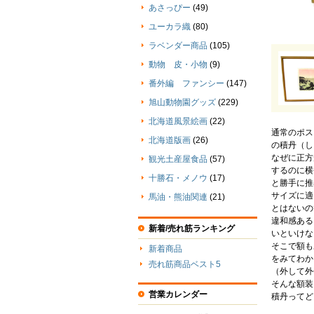
あさっぴー
(49)
ユーカラ織
(80)
ラベンダー商品
(105)
動物 皮・小物
(9)
番外編 ファンシー
(147)
旭山動物園グッズ
(229)
北海道風景絵画
(22)
通常のポス
北海道版画
(26)
の積丹（し
なぜに正方
観光土産屋食品
(57)
するのに横
十勝石・メノウ
(17)
と勝手に推
サイズに適
馬油・熊油関連
(21)
とはないの
違和感ある
新着/売れ筋ランキング
いといけな
そこで額も
新着商品
をみてわか
売れ筋商品ベスト5
（外して外
そんな額装
営業カレンダー
積丹ってど