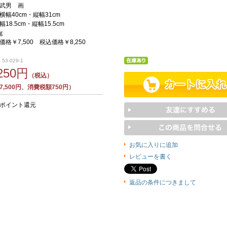
武男 画
幅40cm・縦幅31cm
18.5cm・縦幅15.5cm
ｇ
格￥7,500 税込価格￥8,250
53-029-1
,250円
（税込）
,500円、消費税額750円）
5ポイント還元
お気に入りに追加
レビューを書く
返品の条件につきまして