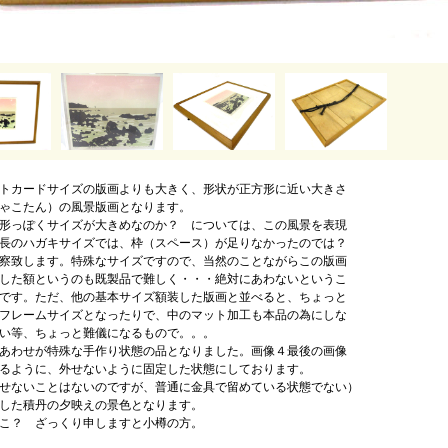
トカードサイズの版画よりも大きく、形状が正方形に近い大きさ
ゃこたん）の風景版画となります。
形っぽくサイズが大きめなのか？ については、この風景を表現
長のハガキサイズでは、枠（スペース）が足りなかったのでは？
察致します。特殊なサイズですので、当然のことながらこの版画
した額というのも既製品で難しく・・・絶対にあわないというこ
です。ただ、他の基本サイズ額装した版画と並べると、ちょっと
フレームサイズとなったりで、中のマット加工も本品の為にしな
い等、ちょっと難儀になるもので。。。
あわせが特殊な手作り状態の品となりました。画像４最後の画像
るように、外せないように固定した状態にしております。
せないことはないのですが、普通に金具で留めている状態でない）
した積丹の夕映えの景色となります。
こ？ ざっくり申しますと小樽の方。