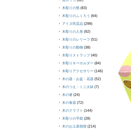
熊ボッコ
(62)
木彫りの熊
(83)
木彫りのふくろう
(64)
アイヌ民芸品
(299)
木彫りの人形
(92)
木彫りのレリーフ
(51)
木彫りの動物
(38)
木彫りストラップ
(40)
木彫りキーホルダー
(84)
木彫りアクセサリー
(146)
木の器・お盆・花器
(52)
木のつえ・ミニ火鉢
(7)
木の箸
(24)
木の食器
(72)
木のクラフト
(144)
木彫りの手鏡
(28)
木のお土産雑貨
(214)