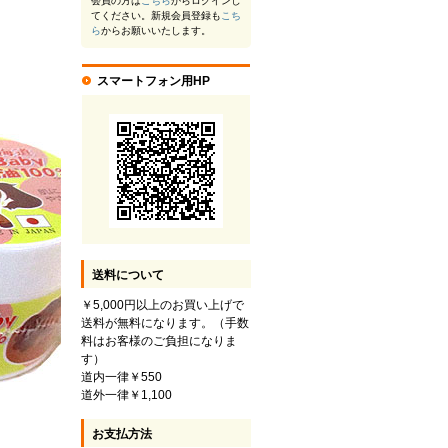
会員の方は
こちら
からログインし
てください。新規会員登録も
こち
ら
からお願いいたします。
スマートフォン用HP
送料について
￥5,000円以上のお買い上げで
送料が無料になります。（手数
料はお客様のご負担になりま
す）
道内一律￥550
道外一律￥1,100
お支払方法