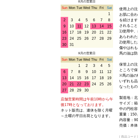
8月の営業日
Sun
Mon
Tue
Wed
Thu
Fri
Sat
使用上の注
1
お肌に合わ
を続けます
2
3
4
5
6
7
8
されること
9
10
11
12
13
14
15
1)使用中
16
17
18
19
20
21
22
あらわれた
23
24
25
26
27
28
29
2)使用し
30
31
傷やはれも
馬の油は防
9月の営業日
Sun
Mon
Tue
Wed
Thu
Fri
Sat
保管上の注
1
2
3
4
5
ところで保
6
7
8
9
10
11
12
※馬の油の
13
14
15
16
17
18
19
いずれも品
20
21
22
23
24
25
26
なったもの
27
28
29
30
製造地：北
店舗営業時間は午前10時から午
サイズ：箱横
後17時となっております。
中の円柱容器
ネット販売は、連休を除く月曜
重量：15
～土曜の平日出荷となります。
内容量：9
売価：本体価
[ 商品コード ] 