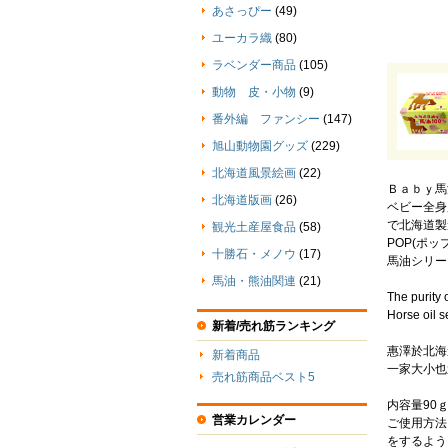
あさっぴー
(49)
ユーカラ織
(80)
ラベンダー商品
(105)
動物 皮・小物
(9)
番外編 ファンシー
(147)
旭山動物園グッズ
(229)
北海道風景絵画
(22)
Ｂａｂｙ馬
北海道版画
(26)
ベビー全身
で北海道製
観光土産屋食品
(58)
POP(ポ
十勝石・メノウ
(17)
馬油シリー
馬油・熊油関連
(21)
The purity 
Horse oil se
新着/売れ筋ランキング
惠澤於北海
新着商品
一家大小也
売れ筋商品ベスト5
内容量90
営業カレンダー
ご使用方法
をするよう