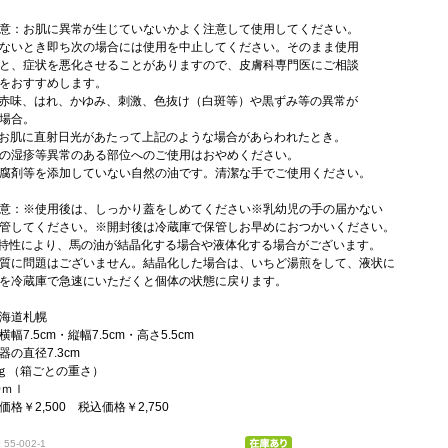
意：お肌に異常が生じていないかよく注意して使用してください。
ないとき即ち次の場合には使用を中止してください。そのまま使用
と、症状を悪化させることがありますので、皮膚科専門医にご相談
をおすすめします。
、赤味、はれ、かゆみ、刺激、色抜け（白斑等）や黒ずみ等の異常が
場合。
たお肌に直射日光があたって上記のような場合があらわれたとき。
の湿疹等異常のある部位へのご使用はおやめください。
腐剤等を添加していない自然の油です。清潔な手でご使用ください。
意：※使用後は、しっかり蓋をしめてください※乳幼児の手の届かない
管してください。※開封後は冷蔵庫で保管しお早めにおつかいください。
特性により、馬の油が結晶化する場合や液体化する場合がございます。
質に問題はございません。結晶化した場合は、いちど湯煎をして、液状に
を冷蔵庫で急速にいただくと個体の状態に戻ります。
海道札幌
幅7.5cm・縦幅7.5cm・高さ5.5cm
の直径7.3cm
0ｇ（箱ごとの重さ）
0ｍｌ
格￥2,500 税込価格￥2,750
55-002-1