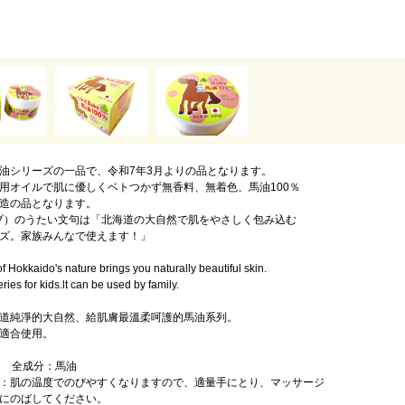
油シリーズの一品で、令和7年3月よりの品となります。
用オイルで肌に優しくベトつかず無香料、無着色、馬油100％
造の品となります。
ップ）のうたい文句は「北海道の大自然で肌をやさしく包み込む
ズ。家族みんなで使えます！」
of Hokkaido's nature brings you naturally beautiful skin.
ries for kids.lt can be used by family.
道純淨的大自然、給肌膚最溫柔呵護的馬油系列。
適合使用。
ｇ 全成分：馬油
：肌の温度でのびやすくなりますので、適量手にとり、マッサージ
にのばしてください。