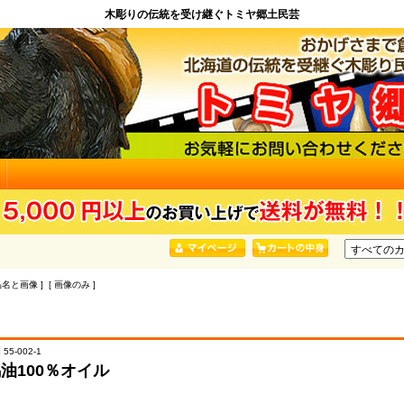
木彫りの伝統を受け継ぐトミヤ郷土民芸
品名と画像 ] [ 画像のみ ]
55-002-1
馬油100％オイル