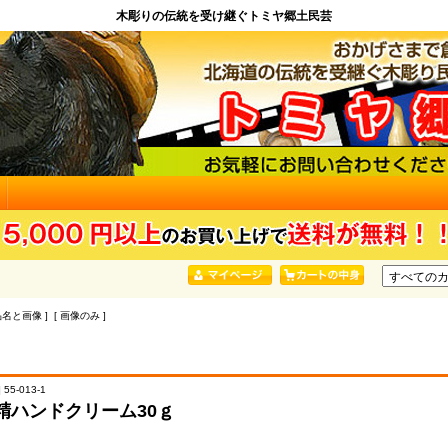
木彫りの伝統を受け継ぐトミヤ郷土民芸
品名と画像 ] [ 画像のみ ]
55-013-1
精ハンドクリーム30ｇ