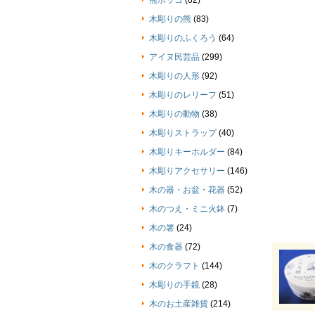
熊ボッコ
(62)
木彫りの熊
(83)
木彫りのふくろう
(64)
アイヌ民芸品
(299)
木彫りの人形
(92)
木彫りのレリーフ
(51)
木彫りの動物
(38)
木彫りストラップ
(40)
木彫りキーホルダー
(84)
木彫りアクセサリー
(146)
木の器・お盆・花器
(52)
木のつえ・ミニ火鉢
(7)
木の箸
(24)
木の食器
(72)
木のクラフト
(144)
木彫りの手鏡
(28)
木のお土産雑貨
(214)