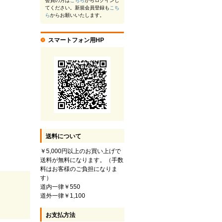
会員の方は
こちら
からログインし
てください。新規会員登録も
こち
ら
からお願いいたします。
スマートフォン用HP
送料について
￥5,000円以上のお買い上げで
送料が無料になります。（手数
料はお客様のご負担になりま
す）
道内一律￥550
道外一律￥1,100
お支払方法