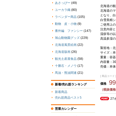
あさっぴー
(49)
北海道の観
ユーカラ織
(80)
北海道のマ
となり、白
ラベンダー商品
(105)
白雪美精シ
動物 皮・小物
(9)
ご使用上の
注意内容と
番外編 ファンシー
(147)
湿疹等の以
旭山動物園グッズ
(229)
高温多湿の
北海道風景絵画
(22)
製造地：北
北海道版画
(26)
サイズ：本体
重量：容器
観光土産屋食品
(58)
内容量：3
十勝石・メノウ
(17)
売価：本体
馬油・熊油関連
(21)
[ 商品コード ] 
9
価格
新着/売れ筋ランキング
（税抜価格
新着商品
売れ筋商品ベスト5
27
営業カレンダー