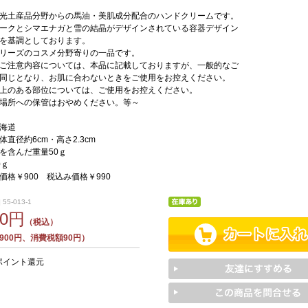
光土産品分野からの馬油・美肌成分配合のハンドクリームです。
ークとシマエナガと雪の結晶がデザインされている容器デザイン
を基調としております。
リーズのコスメ分野寄りの一品です。
ご注意内容については、本品に記載しておりますが、一般的なご
同じとなり、お肌に合わないときをご使用をお控えください。
上のある部位については、ご使用をお控えください。
場所への保管はおやめください。等～
海道
直径約6cm・高さ2.3cm
を含んだ重量50ｇ
0ｇ
価格￥900 税込み価格￥990
55-013-1
90円
（税込）
900円、消費税額90円）
ポイント還元