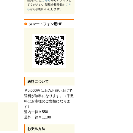
会員の方は
こちら
からログインし
てください。新規会員登録も
こち
ら
からお願いいたします。
スマートフォン用HP
送料について
￥5,000円以上のお買い上げで
送料が無料になります。（手数
料はお客様のご負担になりま
す）
道内一律￥550
道外一律￥1,100
お支払方法