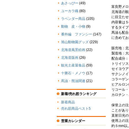
あさっぴー
(49)
富良野メロ
ユーカラ織
(80)
北海道の観
に目立たせ
ラベンダー商品
(105)
内容量は５
動物 皮・小物
(9)
するタイプ
馬油も配合
番外編 ファンシー
(147)
に含めてお
旭山動物園グッズ
(229)
販売地：北
北海道風景絵画
(22)
製造地：大
北海道版画
(26)
配合成分：
トリイソス
観光土産屋食品
(59)
セイヨウア
十勝石・メノウ
(17)
サクシノイ
コラーゲン
馬油・熊油関連
(21)
ヒアルロン
リコール・
新着/売れ筋ランキング
カロチン・
新着商品
保管上の注
売れ筋商品ベスト5
ことがあり
直射日光の
使用上の注
営業カレンダー
約５mm以