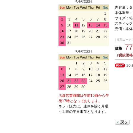
8月の営業日
内容量：５
Sun
Mon
Tue
Wed
Thu
Fri
Sat
本体重量：
1
サイズ：箱
2
3
4
5
6
7
8
スティック長
9
10
11
12
13
14
15
売価：本体
16
17
18
19
20
21
22
23
24
25
26
27
28
29
[ 商品コード ] 
30
31
7
価格
9月の営業日
（税抜価格
Sun
Mon
Tue
Wed
Thu
Fri
Sat
1
2
3
4
5
20
6
7
8
9
10
11
12
13
14
15
16
17
18
19
20
21
22
23
24
25
26
27
28
29
30
店舗営業時間は午前10時から午
後17時となっております。
ネット販売は、連休を除く月曜
～土曜の平日出荷となります。