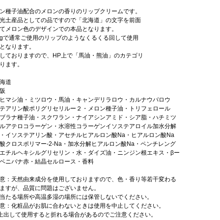
ン種子油配合のメロンの香りのリップクリームです。
光土産品としての品ですので「北海道」の文字を前面
てメロン色のデザインでの本品となります。
gで通常ご使用のリップのようなくるくる回して使用
となります。
しておりますので、HP上で「馬油・熊油」のカテゴリ
ります。
海道
阪
ヒマシ油・ミツロウ・馬油・キャンデリラロウ・カルナウバロウ
テアリン酸ポリグリセリルー２・メロン種子油・トリフェロール
ブラナ種子油・スクワラン・ナイアシンアミド・シア脂・ハチミツ
ルアテロコラーゲン・水溶性コラーゲンイソステアロイル加水分解
・イソステアリン酸・アセチルヒアルロン酸Na・ヒアルロン酸Na
酸クロスポリマー-2-Na・加水分解ヒアルロン酸Na・ペンチレング
エチルヘキシルグリセリン・水・ダイズ油・ニンジン根エキス・βー
ベニバナ赤・結晶セルロース・香料
意：天然由来成分を使用しておりますので、色・香り等若干変わる
ますが、品質に問題はございません。
当たる場所や高温多湿の場所には保管しないでください。
意：化粧品がお肌に合わないときは使用を中止してください。
上出して使用すると折れる場合があるのでご注意ください。