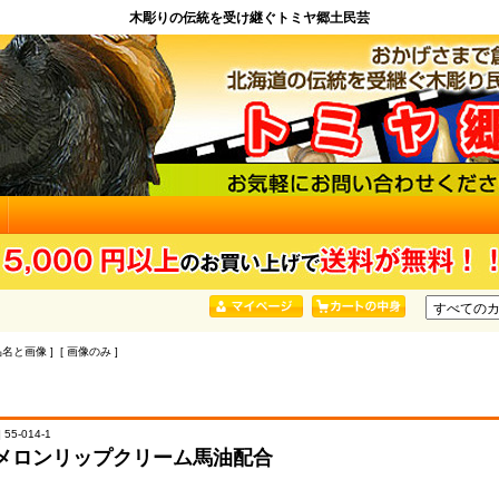
木彫りの伝統を受け継ぐトミヤ郷土民芸
品名と画像 ] [ 画像のみ ]
55-014-1
メロンリップクリーム馬油配合