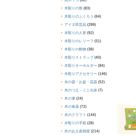
熊ボッコ
(62)
木彫りの熊
(83)
木彫りのふくろう
(64)
アイヌ民芸品
(299)
木彫りの人形
(92)
木彫りのレリーフ
(51)
木彫りの動物
(38)
木彫りストラップ
(40)
木彫りキーホルダー
(84)
木彫りアクセサリー
(146)
木の器・お盆・花器
(52)
木のつえ・ミニ火鉢
(7)
木の箸
(24)
木の食器
(72)
木のクラフト
(144)
木彫りの手鏡
(28)
木のお土産雑貨
(214)