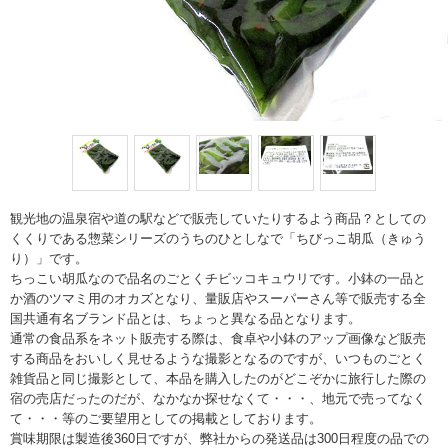
観光地の温泉宿や道の駅などで販売していたりするよう商品？としての
くくりである惣菜シリーズのうちのひとしなで「ちびっこ胡瓜（きゅう
り）」です。
ちっこい胡瓜なので品名のごとくチビッコキュウリです。小鉢の一品と
か酒のツマミ用のオカズとなり、量販店やスーパーさん等で販売する全
国共通有名ブランド品とは、ちょっと異なる品となります。
通常の食品系をネット販売する際は、食卓や小鉢のアップ画像など販売
する商品をおいしく見せるような撮影となるのですが、いつものごとく
雑貨品と同じ撮影として、本品を購入したのがどこぞかに旅行した際の
宿の売店だったのだが、なかなか探せなくて・・・、地元で売ってなく
て・・・等のご要望用としての掲載としております。
賞味期限は製造後360日ですが、弊社からの発送品は300日程度の品での