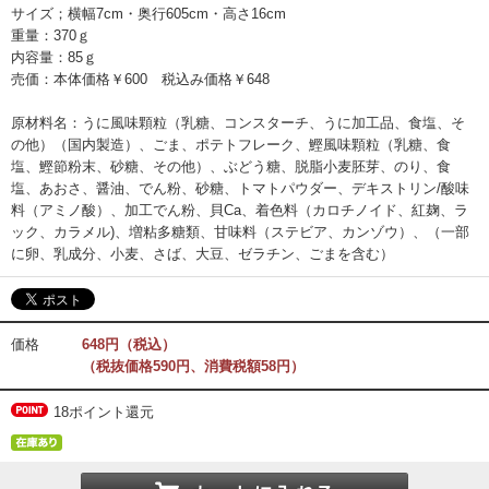
サイズ；横幅7cm・奥行605cm・高さ16cm
重量：370ｇ
内容量：85ｇ
売価：本体価格￥600 税込み価格￥648
原材料名：うに風味顆粒（乳糖、コンスターチ、うに加工品、食塩、そ
の他）（国内製造）、ごま、ポテトフレーク、鰹風味顆粒（乳糖、食
塩、鰹節粉末、砂糖、その他）、ぶどう糖、脱脂小麦胚芽、のり、食
塩、あおさ、醤油、でん粉、砂糖、トマトパウダー、デキストリン/酸味
料（アミノ酸）、加工でん粉、貝Ca、着色料（カロチノイド、紅麹、ラ
ック、カラメル)、増粘多糖類、甘味料（ステビア、カンゾウ）、（一部
に卵、乳成分、小麦、さば、大豆、ゼラチン、ごまを含む）
価格
648円（税込）
（税抜価格590円、消費税額58円）
18ポイント還元