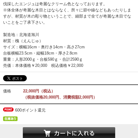
伐採したエンジュは奇麗なクリーム色となっております。
※体全体が奇麗な木目とはならなく、所々に節や線などもあったりしま
すが、材質が木の彫り物ということで、細部まで全てが奇麗な木目でな
いことをご了承下さい。
製造地：北海道旭川
材質：槐（えんじゅ）
サイズ：横幅16cm・奥行き14cm・高さ27cm
台板横幅23.5cm・縦幅18cm・厚さ2.8cm
重量：人形2000ｇ・台板590ｇ・合計2590ｇ
売価：本体価格￥20,000 税込価格￥22,000
価格
22,000円（税込）
（税抜価格20,000円、消費税額2,000円）
600ポイント還元