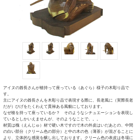
アイヌの酋長さんが槍持って座っている（あぐら）様子の木彫り品で
す。
主にアイヌの酋長さんを木彫り品で表現する際に、長老風に（実際長老
だが）ひげをたくわえて貫禄ある風貌にしております。
なぜ槍を持って座っているか？ そのようなシチュエーションを表現し
ているとしかいえませんが、そのようなことで。。。
材質は槐（えんじゅ）材で硬い木ですので木の外皮はいだあとの、中間
の白い部分（クリーム色の部分）と中の木の色（薄茶）が混ざることに
より、立体的な感覚を醸し出しております。クリーム色の表皮は冬場に