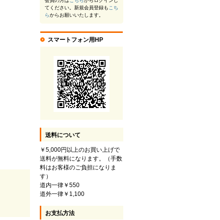
会員の方は
こちら
からログインし
てください。新規会員登録も
こち
ら
からお願いいたします。
スマートフォン用HP
送料について
￥5,000円以上のお買い上げで
送料が無料になります。（手数
料はお客様のご負担になりま
す）
道内一律￥550
道外一律￥1,100
お支払方法