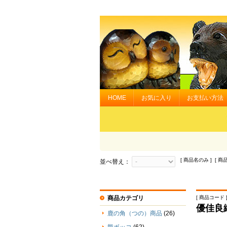
HOME
お気に入り
お支払い方法
[ 商品名のみ ] [ 商
並べ替え：
商品カテゴリ
[ 商品コード ] 
優佳良
鹿の角（つの）商品
(26)