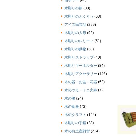
熊ボッコ
(62)
木彫りの熊
(83)
木彫りのふくろう
(63)
アイヌ民芸品
(299)
木彫りの人形
(92)
木彫りのレリーフ
(51)
木彫りの動物
(38)
木彫りストラップ
(40)
木彫りキーホルダー
(84)
木彫りアクセサリー
(146)
木の器・お盆・花器
(52)
木のつえ・ミニ火鉢
(7)
木の箸
(24)
木の食器
(72)
木のクラフト
(144)
木彫りの手鏡
(28)
木のお土産雑貨
(214)