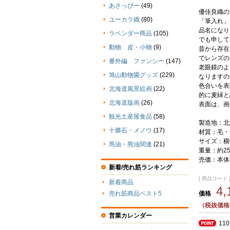
あさっぴー
(49)
優佳良織の
ユーカラ織
(80)
「筆入れ」
品名になり
ラベンダー商品
(105)
でも申して
動物 皮・小物
(9)
昔から存在
でレンズの
番外編 ファンシー
(147)
老眼鏡のよ
旭山動物園グッズ
(229)
なりますの
色合いを表
北海道風景絵画
(22)
的に麦緑と
北海道版画
(26)
表面は、画
観光土産屋食品
(58)
製造地：北
十勝石・メノウ
(17)
材質：毛・
サイズ：横幅
馬油・熊油関連
(21)
重量：約2
売価：本体価
新着/売れ筋ランキング
[ 商品コード ] 
新着商品
4
価格
売れ筋商品ベスト5
（税抜価格3
営業カレンダー
11