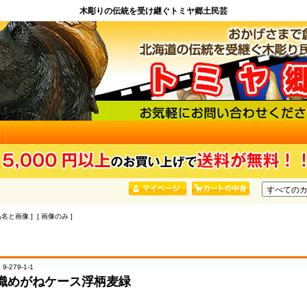
木彫りの伝統を受け継ぐトミヤ郷土民芸
品名と画像 ] [ 画像のみ ]
9-279-1-1
織めがねケース浮柄麦緑