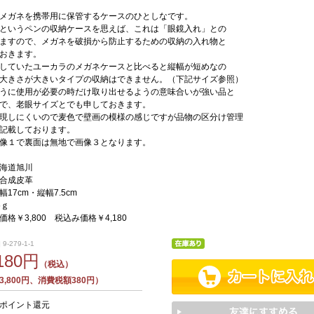
メガネを携帯用に保管するケースのひとしなです。
というペンの収納ケースを思えば、これは「眼鏡入れ」との
ますので、メガネを破損から防止するための収納の入れ物と
おきます。
していたユーカラのメガネケースと比べると縦幅が短めなの
大きさが大きいタイプの収納はできません。（下記サイズ参照）
うに使用が必要の時だけ取り出せるようの意味合いが強い品と
で、老眼サイズとでも申しておきます。
現しにくいので麦色で壁画の模様の感じですが品物の区分け管理
記載しております。
像１で裏面は無地で画像３となります。
海道旭川
合成皮革
17cm・縦幅7.5cm
5ｇ
格￥3,800 税込み価格￥4,180
9-279-1-1
,180円
（税込）
,800円、消費税額380円）
0ポイント還元