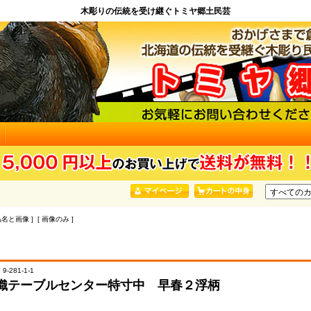
木彫りの伝統を受け継ぐトミヤ郷土民芸
品名と画像 ] [ 画像のみ ]
9-281-1-1
織テーブルセンター特寸中 早春２浮柄