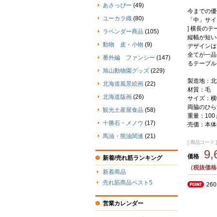
あさっぴー
(49)
今までの優
ユーカラ織
(80)
「中」サイ
] 横長の
ラベンダー商品
(105)
縦幅が短い
動物 皮・小物
(9)
デザインは
全てが一品
番外編 ファンシー
(147)
るテーブル
旭山動物園グッズ
(229)
製造地：北
北海道風景絵画
(22)
材質：毛
北海道版画
(26)
サイズ：横幅
両脇のひら
観光土産屋食品
(58)
重量：100
十勝石・メノウ
(17)
売価：本体価
馬油・熊油関連
(21)
[ 商品コード ] 
9
価格
新着/売れ筋ランキング
（税抜価格8
新着商品
売れ筋商品ベスト5
26
営業カレンダー