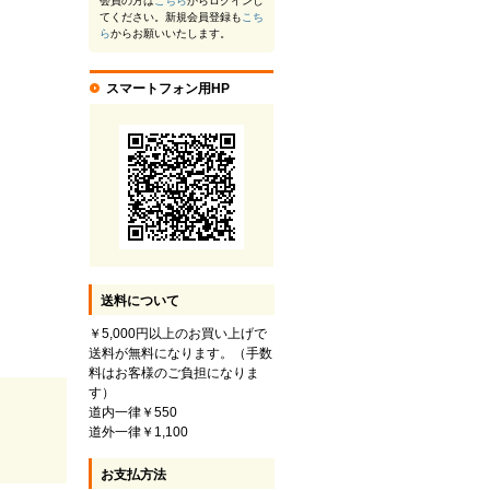
会員の方は
こちら
からログインし
てください。新規会員登録も
こち
ら
からお願いいたします。
スマートフォン用HP
送料について
￥5,000円以上のお買い上げで
送料が無料になります。（手数
料はお客様のご負担になりま
す）
道内一律￥550
道外一律￥1,100
お支払方法