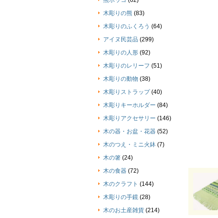
熊ボッコ
(62)
木彫りの熊
(83)
木彫りのふくろう
(64)
アイヌ民芸品
(299)
木彫りの人形
(92)
木彫りのレリーフ
(51)
木彫りの動物
(38)
木彫りストラップ
(40)
木彫りキーホルダー
(84)
木彫りアクセサリー
(146)
木の器・お盆・花器
(52)
木のつえ・ミニ火鉢
(7)
木の箸
(24)
木の食器
(72)
木のクラフト
(144)
木彫りの手鏡
(28)
木のお土産雑貨
(214)