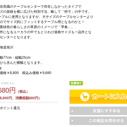
佳良織のテーブルセンターで存在しなかったタイプで
ズの規格を横に広げた特別寸法、略して「特寸」の中です。
テーブルに使用となりますが、大サイズのテーブルセンターより
のでサイズ的にフィットするテーブル用となるのかと！
黄緑色の春らしさの草原のイメージで「早春」。
作になるユーカラの中でもとりわけ規格サイズも一品作とな
センターとなります。
海道旭川
77cm・縦幅25cm
ひら含んだ横幅となります。
ｇ
格￥8,800 税込み価格￥9,680
9-281-1-1
,680円
（税込）
,800円、消費税額880円）
0ポイント還元