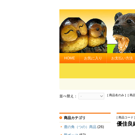
HOME
お気に入り
お支払い方法
[ 商品名のみ ] [ 商
並べ替え：
商品カテゴリ
[ 商品コード ] 
優佳良
鹿の角（つの）商品
(26)