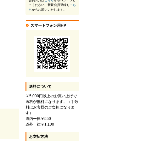
会員の方は
こちら
からログインし
てください。新規会員登録も
こち
ら
からお願いいたします。
スマートフォン用HP
送料について
￥5,000円以上のお買い上げで
送料が無料になります。（手数
料はお客様のご負担になりま
す）
道内一律￥550
道外一律￥1,100
お支払方法