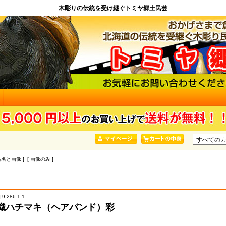
木彫りの伝統を受け継ぐトミヤ郷土民芸
品名と画像 ] [ 画像のみ ]
9-286-1-1
織ハチマキ（ヘアバンド）彩