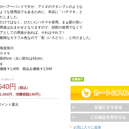
のヘアーバンドですが、アイヌのマタンブシのような
ような使用品でもあるために、本品に「ハチマキ」と
たしました。
だけではなく、ひたいにハチマキ使用。まぁ髪の長い
用途はおまかせとなりますので、頭部の使用でなくて
アとしての用途があれば、それはそれで！
複雑なカラフル色なので「彩（いろどり）」と付けました。
海道旭川
００％
長85cm（太い部分は42cm）
g
格￥1,400 税込み価格￥1,540
9-286-1-1
,540円
（税込）
,400円、消費税額140円）
ポイント還元
お気に入りに追加