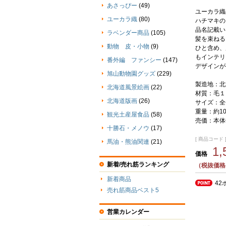
あさっぴー
(49)
ユーカラ織
ユーカラ織
(80)
ハチマキの
品名記載い
ラベンダー商品
(105)
髪を束ねる
動物 皮・小物
(9)
ひと含め、
もインテリ
番外編 ファンシー
(147)
デザインが
旭山動物園グッズ
(229)
製造地：北
北海道風景絵画
(22)
材質：毛１
北海道版画
(26)
サイズ：全
重量：約10
観光土産屋食品
(58)
売価：本体価
十勝石・メノウ
(17)
[ 商品コード ] 
馬油・熊油関連
(21)
1
価格
新着/売れ筋ランキング
（税抜価格1
新着商品
42
売れ筋商品ベスト5
営業カレンダー