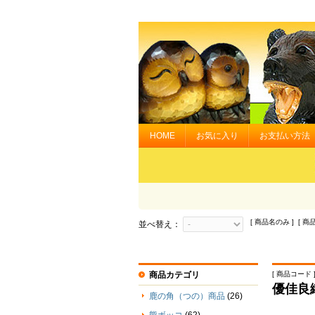
HOME
お気に入り
お支払い方法
[ 商品名のみ ] [ 商
並べ替え：
商品カテゴリ
[ 商品コード ] 
優佳良
鹿の角（つの）商品
(26)