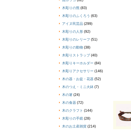
熊ボッコ
(62)
木彫りの熊
(83)
木彫りのふくろう
(63)
アイヌ民芸品
(299)
木彫りの人形
(92)
木彫りのレリーフ
(51)
木彫りの動物
(38)
木彫りストラップ
(40)
木彫りキーホルダー
(84)
木彫りアクセサリー
(146)
木の器・お盆・花器
(52)
木のつえ・ミニ火鉢
(7)
木の箸
(24)
木の食器
(72)
木のクラフト
(144)
木彫りの手鏡
(28)
木のお土産雑貨
(214)