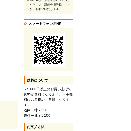
会員の方は
こちら
からログインし
てください。新規会員登録も
こち
ら
からお願いいたします。
スマートフォン用HP
送料について
￥5,000円以上のお買い上げで
送料が無料になります。（手数
料はお客様のご負担になりま
す）
道内一律￥550
道外一律￥1,100
お支払方法