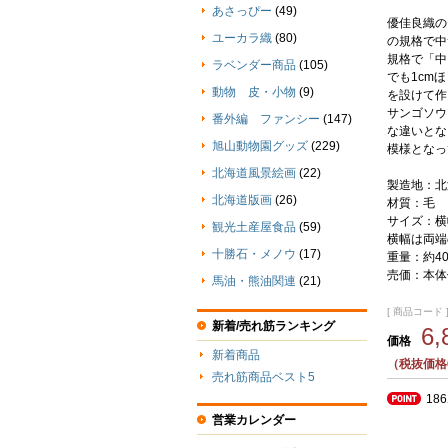
あさっぴー
(49)
優佳良織の
ユーカラ織
(80)
の規格で中
規格で「中
ラベンダー商品
(105)
でも1cm
動物 皮・小物
(9)
を設けて作
サンゴソウ
番外編 ファンシー
(147)
な違いとな
旭山動物園グッズ
(229)
模様となっ
北海道風景絵画
(22)
製造地：北
北海道版画
(26)
材質：毛
サイズ：横幅
観光土産屋食品
(59)
横幅は両端
十勝石・メノウ
(17)
重量：約4
売価：本体価
馬油・熊油関連
(21)
[ 商品コード ] 
新着/売れ筋ランキング
6
価格
新着商品
（税抜価格6
売れ筋商品ベスト5
18
営業カレンダー