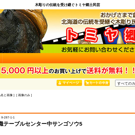
木彫りの伝統を受け継ぐトミヤ郷土民芸
品名と画像 ] [ 画像のみ ]
9-287-1-1
織テーブルセンター中サンゴソウ5