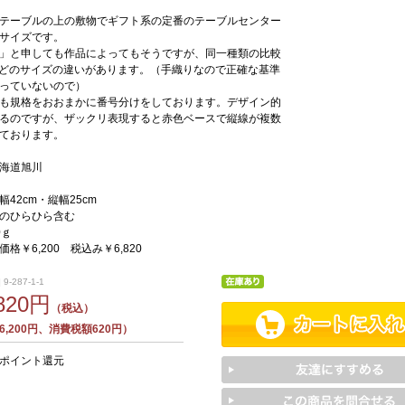
テーブルの上の敷物でギフト系の定番のテーブルセンター
サイズです。
」と申しても作品によってもそうですが、同一種類の比較
ほどのサイズの違いがあります。（手織りなので正確な基準
っていないので）
も規格をおおまかに番号分けをしております。デザイン的
るのですが、ザックリ表現すると赤色ベースで縦線が複数
ております。
海道旭川
42cm・縦幅25cm
のひらひら含む
0ｇ
格￥6,200 税込み￥6,820
9-287-1-1
,820円
（税込）
,200円、消費税額620円）
6ポイント還元