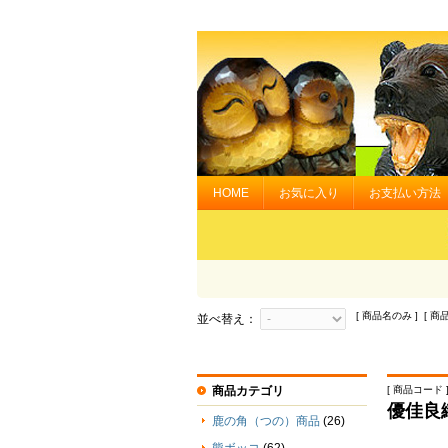
HOME
お気に入り
お支払い方法
[ 商品名のみ ] [ 商
並べ替え：
商品カテゴリ
[ 商品コード ] 
優佳良
鹿の角（つの）商品
(26)