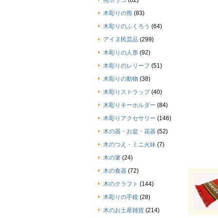
熊ボッコ
(62)
木彫りの熊
(83)
木彫りのふくろう
(64)
アイヌ民芸品
(299)
木彫りの人形
(92)
木彫りのレリーフ
(51)
木彫りの動物
(38)
木彫りストラップ
(40)
木彫りキーホルダー
(84)
木彫りアクセサリー
(146)
木の器・お盆・花器
(52)
木のつえ・ミニ火鉢
(7)
木の箸
(24)
木の食器
(72)
木のクラフト
(144)
木彫りの手鏡
(28)
木のお土産雑貨
(214)