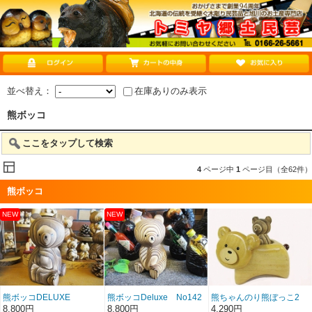
並べ替え：
在庫ありのみ表示
熊ボッコ
ここをタップして検索
4
ページ中
1
ページ目（全62件）
熊ボッコ
熊ボッコDELUXE
熊ボッコDeluxe No142
熊ちゃんのり熊ぼっこ2
NO143
8,800円
8,800円
4,290円