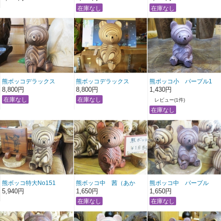
熊ボッコデラックス
熊ボッコデラックス
熊ボッコ小 パープル1
NO140
NO139
8,800円
8,800円
1,430円
レビュー(1件)
熊ボッコ特大No151
熊ボッコ中 茜（あか
熊ボッコ中 パープル
ね）No2
5,940円
1,650円
1,650円