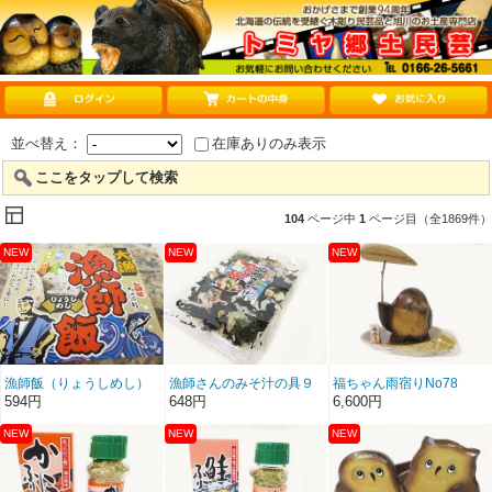
並べ替え：
在庫ありのみ表示
ここをタップして検索
104
ページ中
1
ページ目（全1869件）
漁師飯（りょうしめし）
漁師さんのみそ汁の具９
福ちゃん雨宿りNo78
40ｇ
０g
594円
648円
6,600円