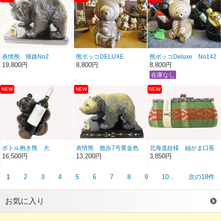
表情熊 帰路No2
熊ボッコDELUXE
熊ボッコDeluxe No142
NO143
19,800円
8,800円
8,800円
ボトル抱き熊 大
表情熊 散歩7号黄金色
北海道紋様 紬がま口長
角わさび色
16,500円
13,200円
3,850円
1
2
3
4
5
6
7
8
9
10...
次の18件
お気に入り