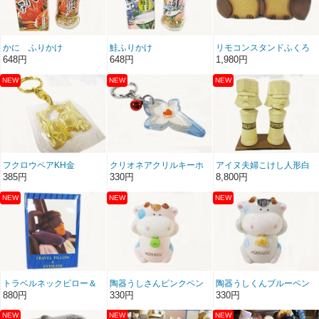
かに ふりかけ
鮭ふりかけ
リモコンスタンドふくろ
うペア
648円
648円
1,980円
フクロウペアKH金
クリオネアクリルキーホ
アイヌ夫婦こけし人形白
ルダー
８号
385円
330円
8,800円
トラベルネックピロー＆
陶器うしさんピンクペン
陶器うしくんブルーペン
アイマスク
立て的な
立て的な
880円
330円
330円