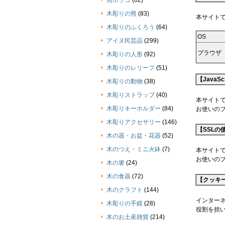
熊ボッコ
(62)
木彫りの熊
(83)
本サイトで
木彫りのふくろう
(64)
OS
アイヌ民芸品
(299)
ブラウザ
木彫りの人形
(92)
木彫りのレリーフ
(51)
【JavaS
木彫りの動物
(38)
木彫りストラップ
(40)
本サイトで
木彫りキーホルダー
(84)
お使いのブ
木彫りアクセサリー
(146)
【SSLの
木の器・お盆・花器
(52)
木のつえ・ミニ火鉢
(7)
本サイトでは
お使いの
木の箸
(24)
木の食器
(72)
【クッキー
木のクラフト
(144)
インター
木彫りの手鏡
(28)
役割を担
木のお土産雑貨
(214)