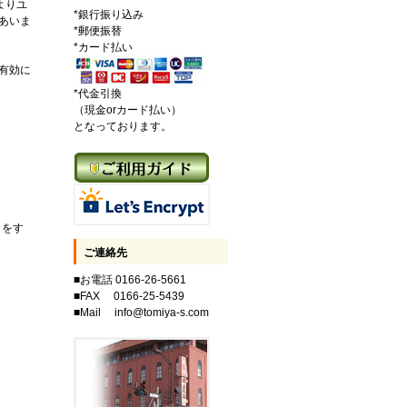
よりユ
*銀行振り込み
あいま
*郵便振替
*カード払い
有効に
*代金引換
（現金orカード払い）
となっております。
クをす
ご連絡先
■お電話 0166-26-5661
■FAX 0166-25-5439
■Mail info@tomiya-s.com