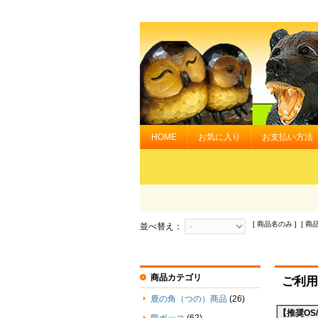
HOME
お気に入り
お支払い方法
[ 商品名のみ ] [ 商
並べ替え：
商品カテゴリ
ご利用
鹿の角（つの）商品
(26)
【推奨OS