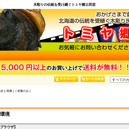
木彫りの伝統を受け継ぐトミヤ郷土民芸
品名と画像 ] [ 画像のみ ]
環境
/ブラウザ】