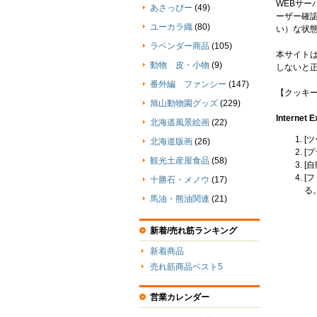
WEBサ
あさっぴー
(49)
ーザー確
ユーカラ織
(80)
い）な状
ラベンダー商品
(105)
本サイト
動物 皮・小物
(9)
しないと
番外編 ファンシー
(147)
【クッキ
旭山動物園グッズ
(229)
Internet E
北海道風景絵画
(22)
[
北海道版画
(26)
[
観光土産屋食品
(58)
[
[
十勝石・メノウ
(17)
る
馬油・熊油関連
(21)
新着/売れ筋ランキング
新着商品
売れ筋商品ベスト5
営業カレンダー