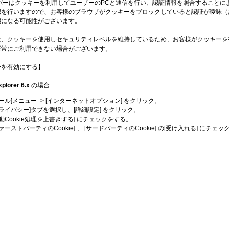
ーバーはクッキーを利用してユーザーのPCと通信を行い、認証情報を照合することに
認を行いますので、お客様のブラウザがクッキーをブロックしていると認証が曖昧（
態になる可能性がございます。
は、クッキーを使用しセキュリティレベルを維持しているため、お客様がクッキーを
正常にご利用できない場合がございます。
ーを有効にする】
xplorer 6.x
の場合
ツール]メニュー -> [インターネットオプション] をクリック。
プライバシー]タブを選択し、[詳細設定] をクリック。
自動Cookie処理を上書きする] にチェックをする。
ファーストパーティのCookie] 、 [サードパーティのCookie] の[受け入れる] にチェッ
。