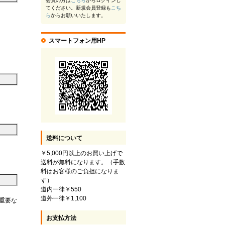
会員の方は
こちら
からログインし
てください。新規会員登録も
こち
ら
からお願いいたします。
スマートフォン用HP
送料について
。
￥5,000円以上のお買い上げで
送料が無料になります。（手数
料はお客様のご負担になりま
す）
道内一律￥550
道外一律￥1,100
重要な
お支払方法