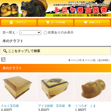
並べ替え：
在庫ありのみ表示
木のクラフト
ここをタップして検索
8
ページ中
1
ページ目（全144件）
木のクラフト
クルミ宝石箱
アイヌ紋様 宝石箱 薄
くつろぎ くま
茶
4,400円
3,850円
1,980円