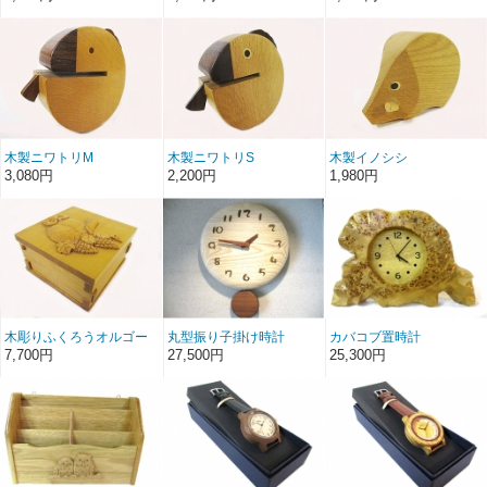
木製ニワトリM
木製ニワトリS
木製イノシシ
3,080円
2,200円
1,980円
木彫りふくろうオルゴー
丸型振り子掛け時計
カバコブ置時計
ル
7,700円
27,500円
25,300円