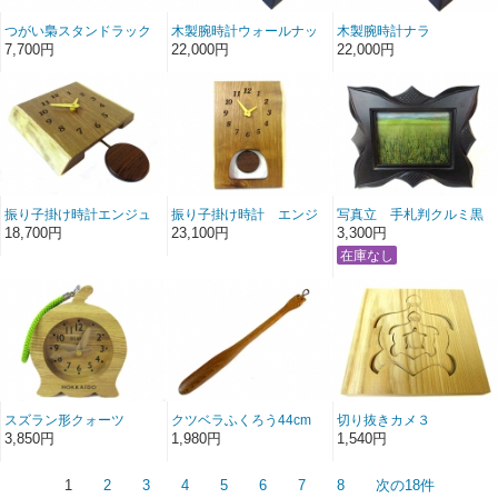
つがい梟スタンドラック
木製腕時計ウォールナッ
木製腕時計ナラ
ト
7,700円
22,000円
22,000円
振り子掛け時計エンジュ
振り子掛け時計 エンジ
写真立 手札判クルミ黒
四角
ュ長角
18,700円
23,100円
3,300円
スズラン形クォーツ
クツベラふくろう44cm
切り抜きカメ３
3,850円
1,980円
1,540円
1
2
3
4
5
6
7
8
次の18件